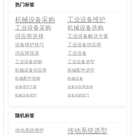
热门标签
机械设备采购
工业设备维护
工业设备采购
机械设备选购
供应商选择
工业设备解决方案
设备维护技巧
工业设备供应商
供应商筛选
工业设备
工业设备选购
工业设备选型
机械设备供应商
机械配件选型
机械配件指南
机械设备
设备维护方案
设备供应商选择
机械设备维护
设备采购技巧
随机标签
传动系统选型
传动系统维护