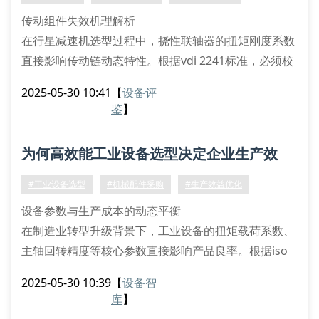
非牛顿流体传输验证数据
传动组件失效机理解析
高温蠕变性能检测记录
在行星减速机选型过程中，挠性联轴器的扭矩刚度系数
全生命周期成本核算
直接影响传动链动态特性。根据vdi 2241标准，必须校
采用lc
核谐波减速器的柔轮疲劳寿命，其应力集中因子与齿根
2025-05-30 10:41
【
设备评
过渡圆弧半径呈负相关。最新研究显示，采用等基圆锥
鉴
】
齿轮设计的传动系统，其接触应力分布均匀性提升
23.6%。
为何高效能工业设备选型决定企业生产效
针对行星滚柱丝杠的微动磨损问题，国际机械工程师协
会建议采用dlc涂层处理，表面粗糙度需控制在ra
益？
#工业设备选型
#机械配件采购
#生产效益优化
0.2μm以内。值得
设备参数与生产成本的动态平衡
在制造业转型升级背景下，工业设备的扭矩载荷系数、
主轴回转精度等核心参数直接影响产品良率。根据iso
230-4标准，现代数控设备的定位重复性需达到
2025-05-30 10:39
【
设备智
±0.005mm，这对传动系统的谐波减速器选型提出严苛
库
】
要求。上海汉为森研发的第三代双循环冷却系统，可将