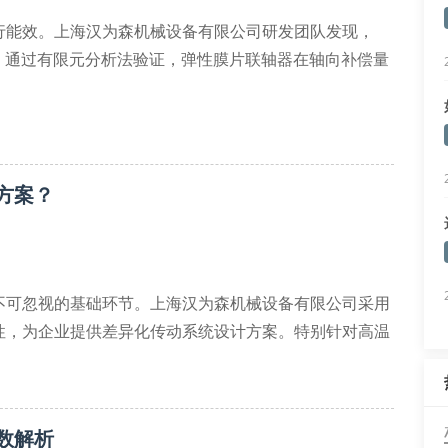
行能效。上海汉为森机械设备有限公司研发团队发现，
。通过有限元分析法验证，弹性膜片联轴器在轴向补偿量
学模型时，需输入扭矩波动系数、临界转速裕度等14个特征参
方案？
不可忽视的基础环节。上海汉为森机械设备有限公司采用
性，为企业提供差异化传动系统设计方案。特别针对高温
析法对轴承座结构进行拓扑优化，确保设备运行周期突破
数解析
为