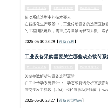
#工业传动设备
#精密加工技术
#设备维护规范
传动系统选型中的技术要素
在智能化生产场景中，工业传动设备的选型直接
的工程团队建议，需重点考量轴向载荷系数、啮
其行星轮系必须满足iso 1328标准的齿面接触
2025-05-30 23:29
【
设备百科
】
能。
精密传动部件的参数解析
工业设备采购需要关注哪些动态载荷系
谐波减速器的传动回差应控制在3角分以内
行星齿轮箱需
#工业设备采购
#机械维护技巧
#设备性能优化
关键参数解析与设备选型逻辑
在工业传动系统设计中，动态载荷谱分析直接影
向交变应力指数（afsi）和径向脉动振幅值（rvav
算标准，afsi应控制在0.8-1.2μn·m²范围内，rv
2025-05-30 23:27
【
设备选型指南
】
热传导效率优化方案