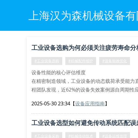
上海汉为森机械设备有
工业设备选购为何必须关注疲劳寿命分
#工业设备选购
#机械配件维护
#设备能效优化
设备性能的核心评估维度
在精密制造领域，工业设备的动态载荷承受能力
程团队发现，近62%的设备失效案例源自周期性
备模型显示，采用双相不锈钢构件可将疲劳极限提升
2025-05-30 23:34
【
设备应用指南
】
振动频谱分析在设备预检中的应用率提升37%
进口渗氮处理齿轮比传统工艺延长服役周期2.8倍
工业设备选型如何避免传动系统匹配误
复合润
#工业设备采购
#机械传动技术
#设备运维管理