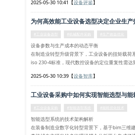
2025-05-30 10:41
【
设备评鉴
】
针对行星滚柱丝杠的微动磨损问题，国际机械工程
0.2μm以内。值得
为何高效能工业设备选型决定企业生产
#工业设备选型
#机械配件采购
#生产效益优化
设备参数与生产成本的动态平衡
在制造业转型升级背景下，工业设备的扭矩载荷
iso 230-4标准，现代数控设备的定位重复性需
要求。上海汉为森研发的第三代双循环冷却系统，可
2025-05-30 10:39
【
设备智库
】
智能运维系统的能效革命
基于phm（预测性健康管理）技术的设备监测平
工业设备采购中如何实现智能选型与能
#工业设备采购
#智能选型系统
#能耗优化技术
智能选型系统的技术架构解析
在装备制造业数字化转型背景下，基于bim三维