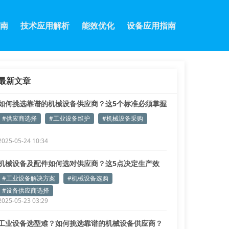
南
技术应用解析
能效优化
设备应用指南
最新文章
如何挑选靠谱的机械设备供应商？这5个标准必须掌握
#供应商选择
#工业设备维护
#机械设备采购
2025-05-24 10:34
机械设备及配件如何选对供应商？这5点决定生产效
率！
#工业设备解决方案
#机械设备选购
#设备供应商选择
2025-05-23 03:29
工业设备选型难？如何挑选靠谱的机械设备供应商？