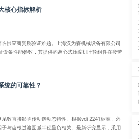
大核心指标解析
面临供应商资质验证难题。上海汉为森机械设备有限公司
真验证设备性能参数，其提供的离心式压缩机叶轮组件在疲劳
系统的可靠性？
数直接影响传动链动态特性。根据vdi 2241标准，必
因子与齿根过渡圆弧半径呈负相关。最新研究显示，采用
性提升23.6%。