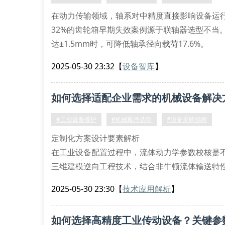
在动力传输领域，轴系对中精度直接影响设备运
32%的齿轮箱早期失效案例源于联轴器选型不当
达±1.5mm时，可降低轴承径向载荷17.6%。
传动系统参数化建模方法论
2025-05-30 23:32
【
设备智库
】
基于ansys workbench平台构建多体动力
数。对于摆线针轮减速机，建议保持
如何选择适配企业需求的机械设备解决
#工业设备维护
#机械配件选型
#设备采购指南
定制化方案设计要素解析
在工业设备配置过程中，流体动力学参数校核是
三维建模逆向工程技术，结合非牛顿流体输送特
高压工况，我们的工程团队会运用有限元应力分
2025-05-30 23:30
【
技术应用解析
】
行业平均标准28.7%。
智能维保体系构建策略
如何选择高精度工业传动设备？关键参
基于状态监测的预测性维护系统（cbm）现已成