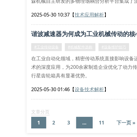
森机械自主研发的多物理场耦合分析平台集成了流
数据整合技术实现设备性能的精准映射。该系统采
2025-05-30 10:37
【
技术应用解析
】
建起涵盖传动效率、热损耗系数等128项指标的
液压传动装置的热力学耦合
谐波减速器为何成为工业机械传动的核
#工业传动设备
#机械配件选购
#设备维护技巧
在工业自动化领域，精密传动系统直接影响设备
术的深度应用，为200余家制造企业优化了动力
行星齿轮箱具有显著优势。
一、谐波减速器的技术特性解析
2025-05-30 01:46
【
设备技术解析
】
谐波减速器（harmonic drive）由波形
达0.01弧分，背隙控制在3角秒以内，特别适用于
文章分页
1
2
3
…
11
下一页 »