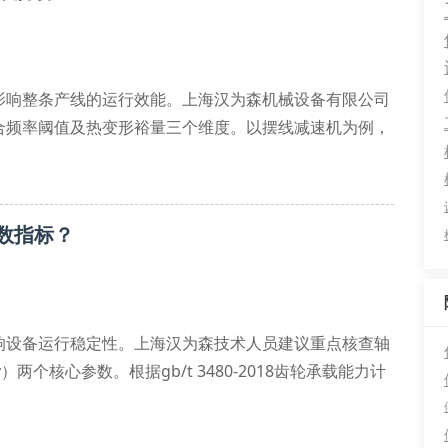
影响整条产线的运行效能。上海汉为森机械设备有限公司
合频率阈值及热变形裕量三个维度。以摆线减速机为例，
疲劳强度要求，同时配合ansys流体动力学仿真验证散热效
数指标？
响设备运行稳定性。上海汉为森技术人员建议重点核查轴
）两个核心参数。根据gb/t 3480-2018齿轮承载能力计
av需满足iso 10816-3振动烈度分级要求。