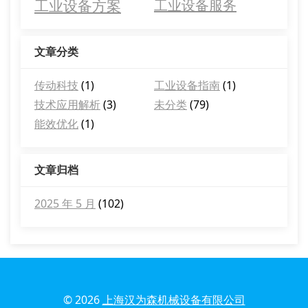
工业设备方案
工业设备服务
文章分类
传动科技
(1)
工业设备指南
(1)
技术应用解析
(3)
未分类
(79)
能效优化
(1)
文章归档
2025 年 5 月
(102)
© 2026
上海汉为森机械设备有限公司