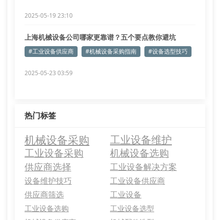
2025-05-19 23:10
上海机械设备公司哪家更靠谱？五个要点教你避坑
#工业设备供应商
#机械设备采购指南
#设备选型技巧
2025-05-23 03:59
热门标签
机械设备采购
工业设备维护
工业设备采购
机械设备选购
供应商选择
工业设备解决方案
设备维护技巧
工业设备供应商
供应商筛选
工业设备
工业设备选购
工业设备选型